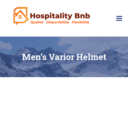
Skip
to
content
hospitalitybnb
Men’s Varior Helmet