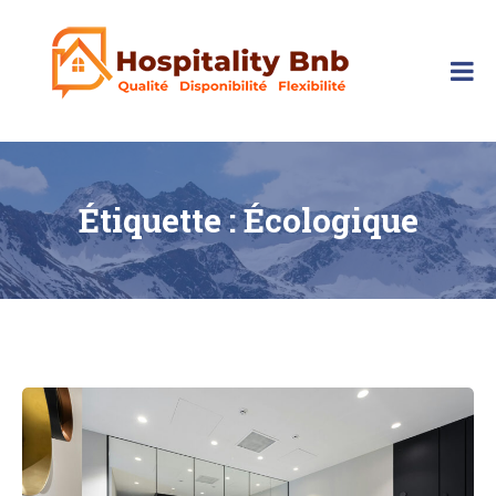
Skip
to
content
hospitalitybnb
Étiquette :
Écologique