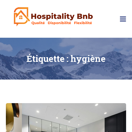
Skip
to
content
hospitalitybnb
Étiquette :
hygiène