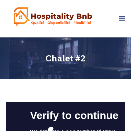
Skip
to
content
hospitalitybnb
Chalet #2