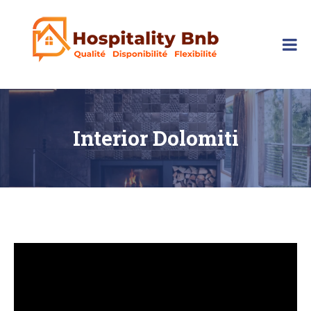
Skip
to
content
hospitalitybnb
Interior Dolomiti