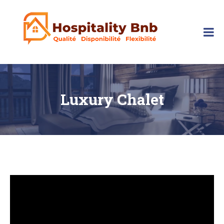
Skip
to
content
hospitalitybnb
Luxury Chalet